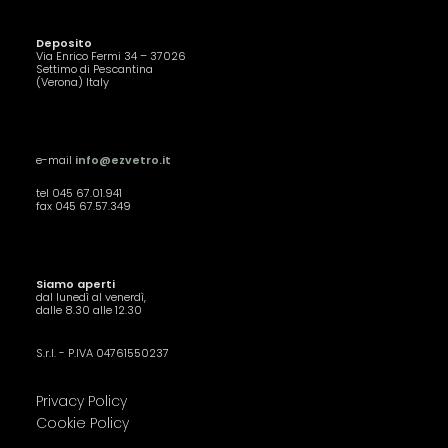
Deposito
Via Enrico Fermi 34 – 37026
Settimo di Pescantina
(Verona) Italy
e-mail
info@ezvetro.it
tel 045 67.01.941
fax 045 67.57.349
Siamo aperti
dal lunedì al venerdì,
dalle 8.30 alle 12.30
S.r.l. - P.IVA 04761550237
Privacy Policy
Cookie Policy