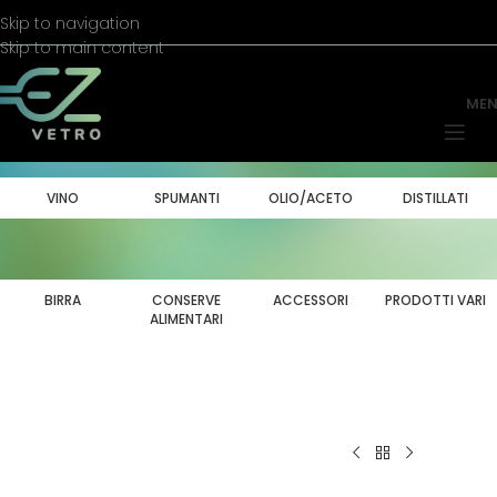
Skip to navigation
Skip to main content
ME
VINO
SPUMANTI
OLIO/ACETO
DISTILLATI
BIRRA
CONSERVE
ACCESSORI
PRODOTTI VARI
ALIMENTARI