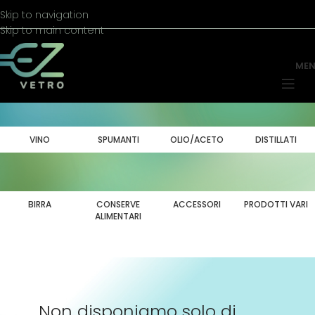
Skip to navigation
Skip to main content
ME
VINO
SPUMANTI
OLIO/ACETO
DISTILLATI
BIRRA
CONSERVE
ACCESSORI
PRODOTTI VARI
ALIMENTARI
Non disponiamo solo di