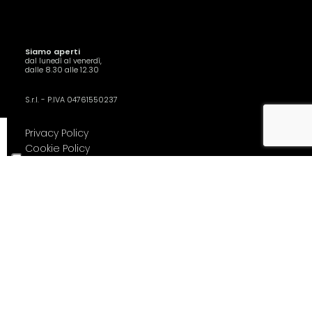
Siamo aperti
dal lunedì al venerdì,
dalle 8.30 alle 12.30
S.r.l. - P.IVA 04761550237
Privacy Policy
Cookie Policy
2022-2026 CREATED BY
D'Orsi Studio
.
Le tue preferenze relative alla privacy
Informativa sulla raccolta