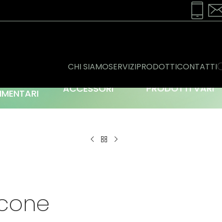
CHI SIAMO
SERVIZI
PRODOTTI
CONTATTI
ONSERVE
ACCESSORI
PRODOTTI VARI
IMENTARI
cone