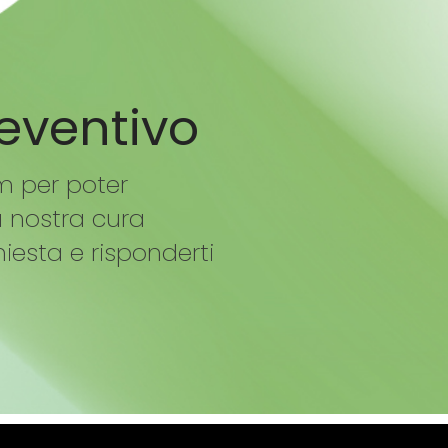
reventivo
m per poter
à nostra cura
hiesta e risponderti