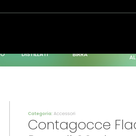
C
TO
DISTILLATI
BIRRA
AL
Categoria:
Accessori
Contagocce Fla