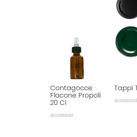
Contagocce
Tappi 
Flacone Propoli
Accessor
20 Cl
Accessori