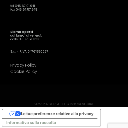
tel 045 67.01.941
fax 045 67.57.349
Siamo aperti
dal lunedì al venerdì,
dalle 8.30 alle 12.30
S.r.l. - P.IVA 04761550237
Privacy Policy
Cookie Policy
2022-2026 CREATED BY
D'Orsi Studio
.
Le tue preferenze relative alla privacy
Informativa sulla raccolta