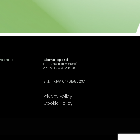
etro.it
Siamo aperti
dal lunedì al venerdì,
dalle 8.30 alle 12.30
9
S.r.l. - P.IVA 04761550237
Privacy Policy
Cookie Policy