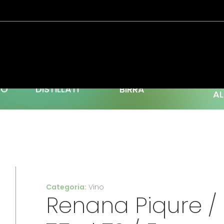
C
TO
DISTILLATI
BIRRA
AL
Categoria:
Vino
Renana Piqure /