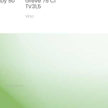
aby 50
Greve 75 Cl
TV31,5
Vino
Contattaci