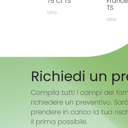
75 Cl TS
France
TS
Vino
Vino
Richiedi un p
Compila tutti i campi del for
richiedere un preventivo. Sar
prendere in carico la tua risc
il prima possibile.