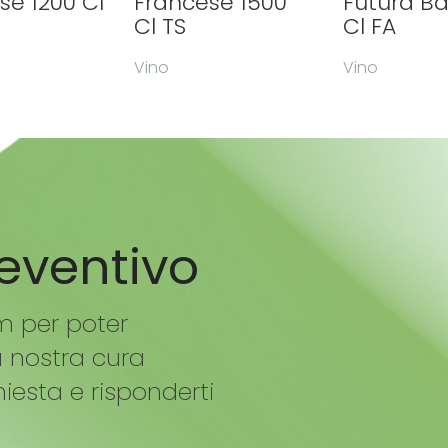
se 1200 Cl
Francese 1500
Futura B
Cl TS
Cl FA
Vino
Vino
reventivo
m per poter
à nostra cura
hiesta e risponderti