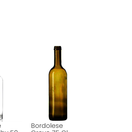
e
Bordolese