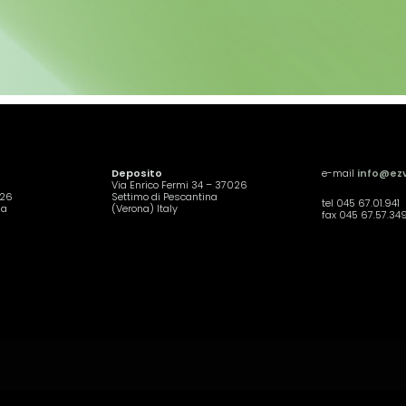
Deposito
e-mail
info@ezv
Via Enrico Fermi 34 – 37026
026
Settimo di Pescantina
tel 045 67.01.941
na
(Verona) Italy
fax 045 67.57.34