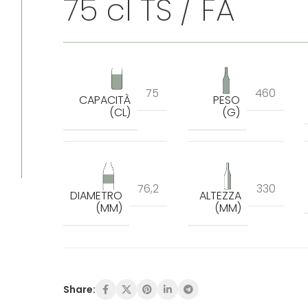
75 cl TS / FA
75
460
CAPACITÀ
PESO
(CL)
(G)
76,2
330
DIAMETRO
ALTEZZA
(MM)
(MM)
Share: