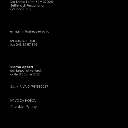
Via Enrico Fermi 34 – 37026
Settimo di Pescantina
(Verona) Italy
e-mail
info@ezvetro.it
tel 045 67.01.941
fax 045 67.57.349
Siamo aperti
dal lunedì al venerdì,
dalle 8.30 alle 12.30
S.r.l. - P.IVA 04761550237
Privacy Policy
Cookie Policy