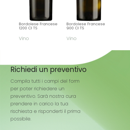
Bordolese Francese
Bordolese Francese
Bordole
1200 Cl TS
900 Cl TS
50 Cl FA
Vino
Vino
Vino
Richiedi un preventivo
Compila tutti i campi del form
per poter richiedere un
preventivo. Sarà nostra cura
prendere in carico la tua
rischiesta e risponderti il prima
possibile.