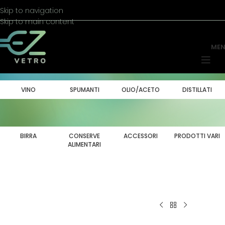
Skip to navigation
Skip to main content
ME
VINO
SPUMANTI
OLIO/ACETO
DISTILLATI
BIRRA
CONSERVE
ACCESSORI
PRODOTTI VARI
ALIMENTARI