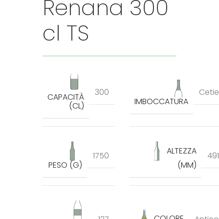
Renana 300
cl TS
300
Cetie
CAPACITÀ
IMBOCCATURA
(CL)
ALTEZZA
1750
491
PESO (G)
(MM)
COLORE