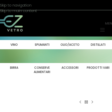
Skip to navigation
Skip to main content
ME
VINO
SPUMANTI
OLIO/ACETO
DISTILLATI
BIRRA
CONSERVE
ACCESSORI
PRODOTTI VARI
ALIMENTARI