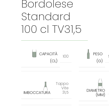
Bordolese
Standard
100 cl TV31,5
CAPACITÀ
PESO
100
(CL)
(G)
Tappo
Vite
DIAMETRO
31,5
IMBOCCATURA
(MM)