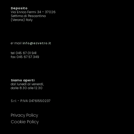
Deposito
Via Enrico Fermi 34 – 37026
Settimo di Pescantina
(Verona) Italy
e-mail
info@ezvetro.it
tel 045 67.01.941
fax 045 67.57.349
Siamo aperti
dal lunedì al venerdì,
dalle 8.30 alle 12.30
S.r.l. - P.IVA 04761550237
Privacy Policy
Cookie Policy