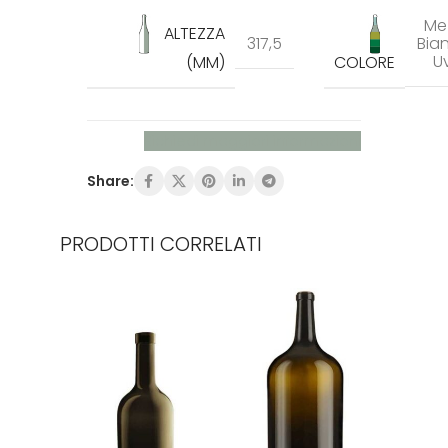
Me
ALTEZZA
317,5
Bia
U
(MM)
COLORE
Richiedi maggiori informazioni
Share:
PRODOTTI CORRELATI