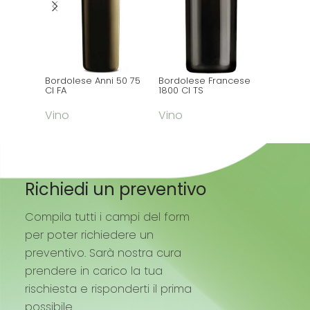
Bordolese Anni 50 75
Bordolese Francese
Bordole
Cl FA
1800 Cl TS
600 Cl T
Vino
Vino
Vino
Richiedi un preventivo
Compila tutti i campi del form
per poter richiedere un
preventivo. Sarà nostra cura
prendere in carico la tua
rischiesta e risponderti il prima
possibile.