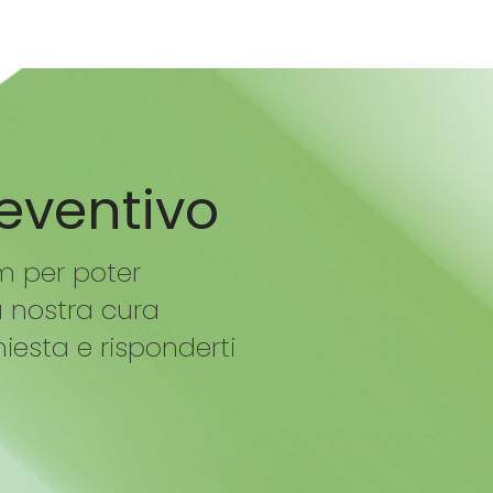
reventivo
m per poter
à nostra cura
hiesta e risponderti