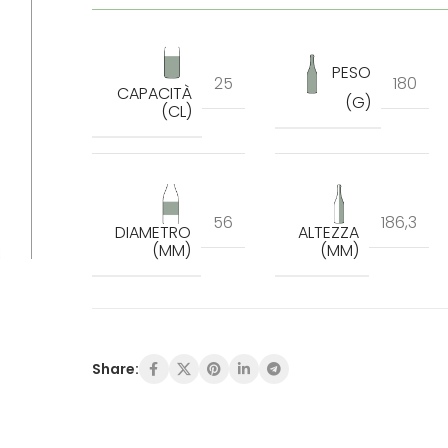
PESO
25
180
CAPACITÀ
(G)
(CL)
56
186,3
DIAMETRO
ALTEZZA
(MM)
(MM)
Share: