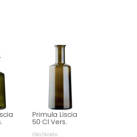
iscia
Primula Liscia
.
50 Cl Vers.
Olio/Aceto