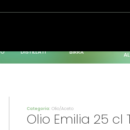
C
TO
DISTILLATI
BIRRA
AL
Categoria:
Olio/Aceto
Olio Emilia 25 cl 