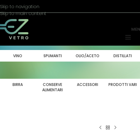
Skip to navigation
Skip to main content
ME
VINO
SPUMANTI
OLIO/ACETO
DISTILLATI
BIRRA
CONSERVE
ACCESSORI
PRODOTTI VARI
ALIMENTARI