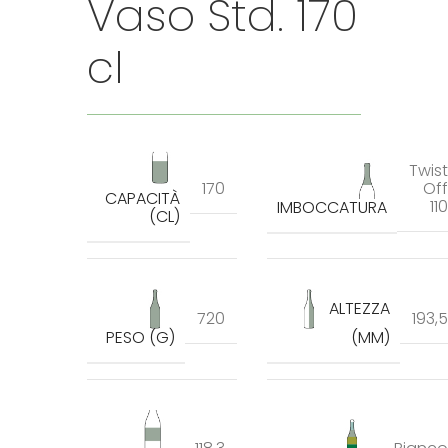
Vaso Std. 170
cl
Twist
170
Off
CAPACITÀ
110
IMBOCCATURA
(CL)
ALTEZZA
720
193,5
PESO (G)
(MM)