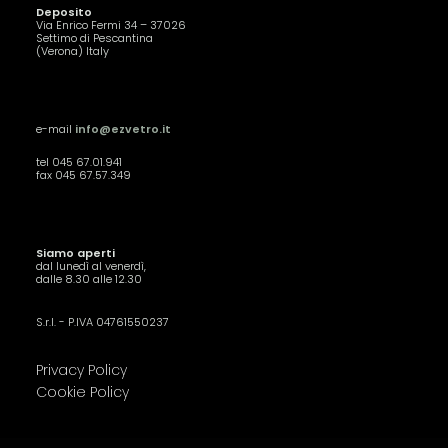
Deposito
Via Enrico Fermi 34 – 37026
Settimo di Pescantina
(Verona) Italy
e-mail
info@ezvetro.it
tel 045 67.01.941
fax 045 67.57.349
Siamo aperti
dal lunedì al venerdì,
dalle 8.30 alle 12.30
S.r.l. - P.IVA 04761550237
Privacy Policy
Cookie Policy