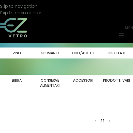
Skip to navigation
Skip to main content
ME
VINO
SPUMANTI
OLIO/ACETO
DISTILLATI
BIRRA
CONSERVE
ACCESSORI
PRODOTTI VARI
ALIMENTARI