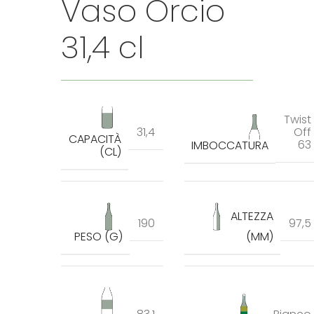
Vaso Orcio
31,4 cl
Twist
31,4
Off
CAPACITÀ
63
IMBOCCATURA
(CL)
ALTEZZA
190
97,5
PESO (G)
(MM)