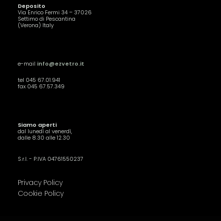
Deposito
Via Enrico Fermi 34 – 37026
Settimo di Pescantina
(Verona) Italy
e-mail
info@ezvetro.it
tel 045 67.01.941
fax 045 67.57.349
Siamo aperti
dal lunedì al venerdì,
dalle 8.30 alle 12.30
S.r.l. - P.IVA 04761550237
Privacy Policy
Cookie Policy