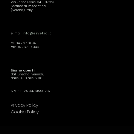
Via Enrico Fermi 34 – 37026
Settimo di Pescantina
(Verona) Italy
e-mail
info@ezvetro.it
tel 045 67.01.941
fax 045 67.57.349
Siamo aperti
dal lunedì al venerdì,
dalle 8.30 alle 12.30
S.r.l. - P.IVA 04761550237
Privacy Policy
Cookie Policy