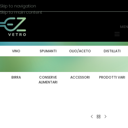
Skip to navigation
Skip to main content
ME
VINO
SPUMANTI
OLIO/ACETO
DISTILLATI
BIRRA
CONSERVE
ACCESSORI
PRODOTTI VARI
ALIMENTARI