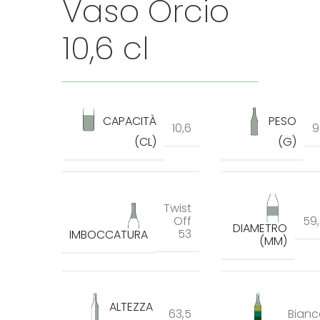
Vaso Orcio
10,6 cl
CAPACITÀ
PESO
10,6
9
(CL)
(G)
Twist
Off
59
DIAMETRO
53
IMBOCCATURA
(MM)
ALTEZZA
63,5
Bianc