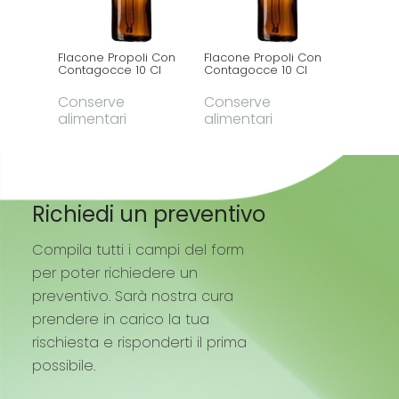
Flacone Propoli Con
Flacone Propoli Con
Succo S
Contagocce 10 Cl
Contagocce 10 Cl
Conse
Conserve
Conserve
aliment
alimentari
alimentari
Richiedi un preventivo
Compila tutti i campi del form
per poter richiedere un
preventivo. Sarà nostra cura
prendere in carico la tua
rischiesta e risponderti il prima
possibile.