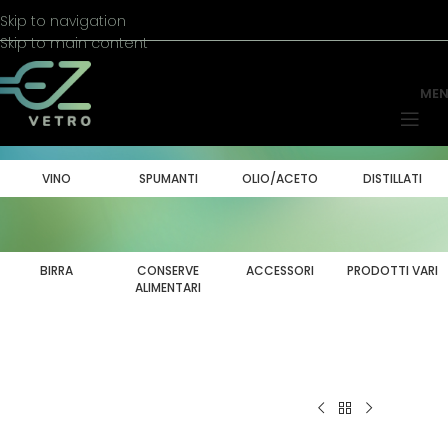
Skip to navigation
Skip to main content
ME
VINO
SPUMANTI
OLIO/ACETO
DISTILLATI
BIRRA
CONSERVE
ACCESSORI
PRODOTTI VARI
ALIMENTARI