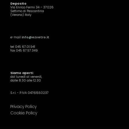
Deposito
Via Enrico Fermi 34 – 37026
Settimo di Pescantina
(Verona) Italy
e-mail
info@ezvetro.it
tel 045 67.01.941
fax 045 67.57.349
Siamo aperti
dal lunedì al venerdì,
dalle 8.30 alle 12.30
S.r.l. - P.IVA 04761550237
Privacy Policy
Cookie Policy