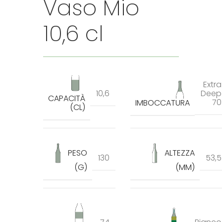
Vaso Mio
10,6 cl
Extra
10,6
Deep
CAPACITÀ
70
IMBOCCATURA
(CL)
PESO
ALTEZZA
130
53,5
(G)
(MM)