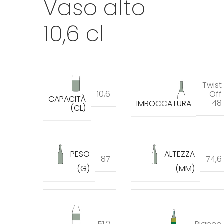
Vaso alto
10,6 cl
Twist
10,6
Off
CAPACITÀ
48
IMBOCCATURA
(CL)
PESO
ALTEZZA
87
74,6
(G)
(MM)