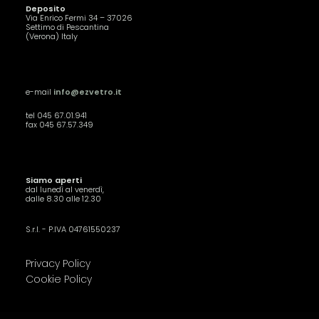
Deposito
Via Enrico Fermi 34 – 37026
Settimo di Pescantina
(Verona) Italy
e-mail
info@ezvetro.it
tel 045 67.01.941
fax 045 67.57.349
Siamo aperti
dal lunedì al venerdì,
dalle 8.30 alle 12.30
S.r.l. - P.IVA 04761550237
Privacy Policy
Cookie Policy