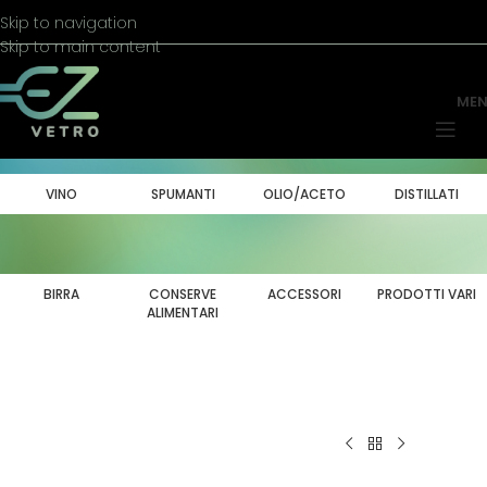
Skip to navigation
Skip to main content
ME
VINO
SPUMANTI
OLIO/ACETO
DISTILLATI
BIRRA
CONSERVE
ACCESSORI
PRODOTTI VARI
ALIMENTARI