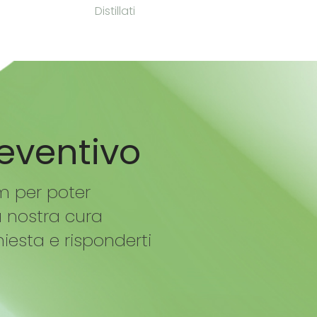
Distillati
reventivo
m per poter
à nostra cura
hiesta e risponderti