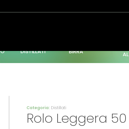
C
TO
DISTILLATI
BIRRA
AL
Categoria:
Distillati
Rolo Leggera 50 