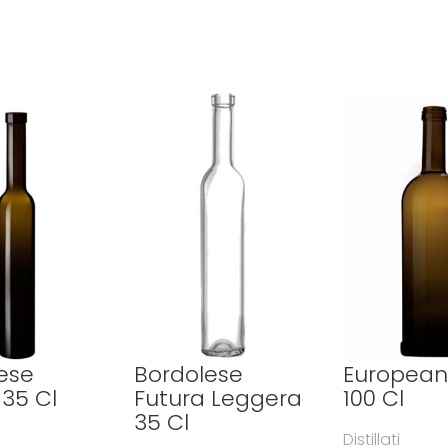
ese
Bordolese
European
 35 Cl
Futura Leggera
100 Cl
35 Cl
Distillati