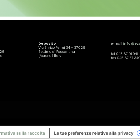
Deposito
e-mail
info@ezv
Via Enrico Fermi 34 – 37026
026
Settimo di Pescantina
tel 045 67.01.941
na
(Verona) Italy
fax 045 67.57.34
rmativa sulla raccolta
Le tue preferenze relative alla privacy