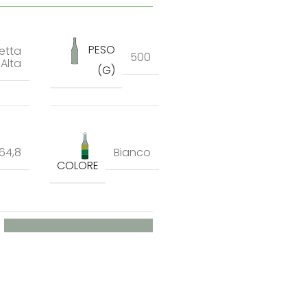
PESO
etta
500
Alta
(G)
64,8
Bianco
COLORE
Richiedi maggiori informazioni