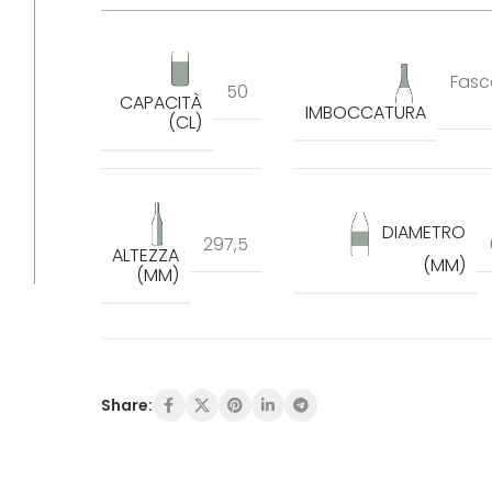
Fasc
50
CAPACITÀ
IMBOCCATURA
(CL)
DIAMETRO
297,5
ALTEZZA
(MM)
(MM)
Share: