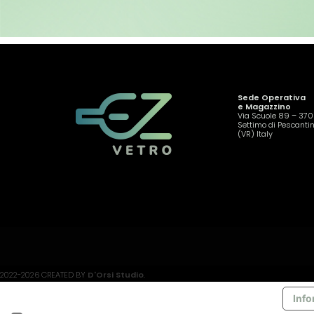
Sede Operativa
e Magazzino
Via Scuole 89 – 37
Settimo di Pescanti
(VR) Italy
2022-2026 CREATED BY
D'Orsi Studio
.
Info