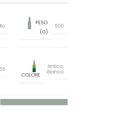
PESO
llo
500
(G)
Antico
,
55
Bianco
COLORE
Richiedi maggiori informazioni