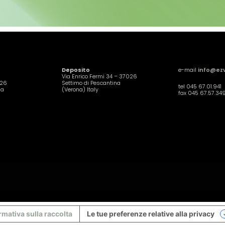
Deposito
e-mail
info@ezv
Via Enrico Fermi 34 – 37026
026
Settimo di Pescantina
tel 045 67.01.941
na
(Verona) Italy
fax 045 67.57.34
rmativa sulla raccolta
Le tue preferenze relative alla privacy