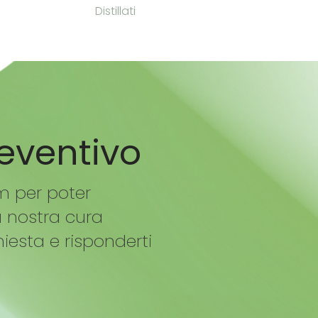
Distillati
reventivo
m per poter
à nostra cura
hiesta e risponderti