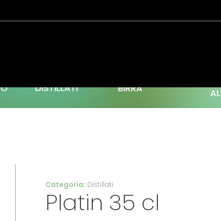
C
TO
DISTILLATI
BIRRA
AL
Categoria:
Distillati
Platin 35 cl