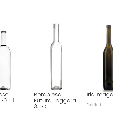
ese
Bordolese
Iris Imag
 70 Cl
Futura Leggera
Distillati
35 Cl