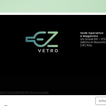
Sede Operativa
e Magazzino
Via Scuole 89 – 37
Settimo di Pescanti
(VR) Italy
2022-2026 CREATED BY
D'Orsi Studio
.
Info