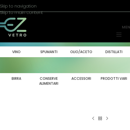
Skip to navigation
Skip to main content
ME
VINO
SPUMANTI
OLIO/ACETO
DISTILLATI
BIRRA
CONSERVE
ACCESSORI
PRODOTTI VARI
ALIMENTARI