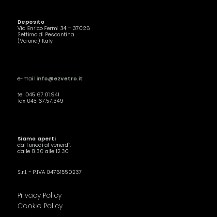
Deposito
Via Enrico Fermi 34 – 37026
Settimo di Pescantina
(Verona) Italy
e-mail
info@ezvetro.it
tel 045 67.01.941
fax 045 67.57.349
Siamo aperti
dal lunedì al venerdì,
dalle 8.30 alle 12.30
S.r.l. - P.IVA 04761550237
Privacy Policy
Cookie Policy