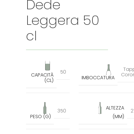
Dede
Leggera 50
cl
Tap
50
Coro
CAPACITÀ
IMBOCCATURA
(CL)
ALTEZZA
350
2
PESO (G)
(MM)