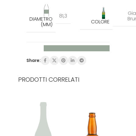
Gia
81,3
Bru
DIAMETRO
COLORE
(MM)
Richiedi maggiori informazioni
Share:
PRODOTTI CORRELATI